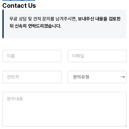
Contact Us
무료 상담 및 견적 문의를 남겨주시면,
보내주신 내용을 검토한
뒤 신속히 연락드리겠습니다.
이
이
이
름
름
메
이
*
일
메
*
일
댓
연
문
글
락
의
처
유
형
댓
글
또
는
메
시
지